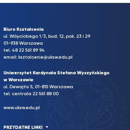
Biuro Kształcenia
ul. Wóycickiego 1/3, bud. 12, pok. 23 i 29
01-938 Warszawa
tel.
48 22 561 89 94
email:
ksztalcenie@uksw.edu.pl
Uniwersytet Kardynała Stefana Wyszyńskiego
w Warszawie
ul. Dewajtis 5, 01-815 Warszawa
tel. centrala
22 561 88 00
www.uksw.edu.pl
PRZYDATNE LINKI