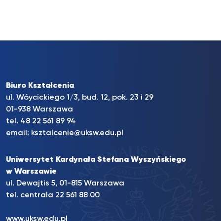
Biuro Kształcenia
ul. Wóycickiego 1/3, bud. 12, pok. 23 i 29
01-938 Warszawa
tel.
48 22 561 89 94
email:
ksztalcenie@uksw.edu.pl
Uniwersytet Kardynała Stefana Wyszyńskiego
w Warszawie
ul. Dewajtis 5, 01-815 Warszawa
tel. centrala
22 561 88 00
www.uksw.edu.pl