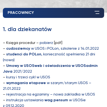
PRACOWNICY
1. dla dziekanatów
– Księga procedur –
pobierz
[pdf]
–
cudzoziemcy
w USOS i POLon, szkolenie z 14.01.2022
–
studenci do POLon
, konieczność spełnienia 21 dni
(nowa)
–
Umowy w USOSweb i oświadczenia w USOSadmin
Java
2021/2022
–
kursy i trzeci cykl w USOS
–
wymagania etapowe
w szarym/starym USOS –
21.01.2022
–
rejestracja na egzaminy – nowa zakładka w USOS
–
instrukcja ustawiania
wag pensum
w USOSie
z 09.12.2020