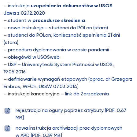
–
instrukcja
uzupełniania dokumentów w USOS
Java
z 02.12.2020
–
student w
procedurze skreślenia
–
nowa instrukcja – studenci do POLon (stara)
–
studenci do POLon, konieczność spełnienia 21 dni
(stara)
–
procedura dyplomowania w czasie pandemii
–
obiegówki w USOSweb
–
USP – Uniwersytecki System Płatności w USOS,
19.05.2016
–
definiowanie wymagań etapowych (oprac. dr Grzegorz
Embros, WFCh, UKSW 07.03.2014)
– instrukcja kancelaryjna –
link do Zarządzenia
rejestracja na oguny poprzez atrybuty [PDF, 0.67
MB]
nowa instrukcja archiwizacji prac dyplomowych
w APD [PDF, 0.39 MB]