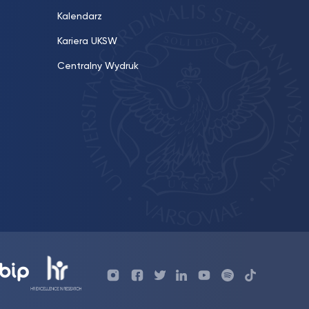
Kalendarz
Kariera UKSW
Centralny Wydruk
Profil
Profil
Profil
Profil
UKSW
Profil
UKSW
UKSW
UKSW
UKSW
UKSW
YouTube
UKSW
TiktTok
Instagram
Facebook
Twitter
Linkedin
YouTube