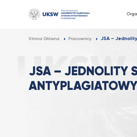
Przejdź
do
Orga
treści
JSA – Jednolit
Strona Główna
Pracownicy
JSA – JEDNOLITY 
ANTYPLAGIATOW