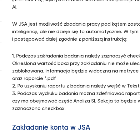
(m.in. ORPPD), wykrywa również wszelkie manipulacje 
AI.
W JSA jest możliwość zbadania pracy pod kątem zasto
inteligencji, ale nie dzieje się to automatycznie. W t
i postępować dalej zgodnie z poniższą instrukcją:
1. Podczas zakładania badania należy zaznaczyć check
Określona wartość boxa przy zakładaniu nie może ulec
zablokowana. Informacja będzie widoczna na metryce
oraz raporcie *.pdf
2. Po uzyskaniu raportu z badania należy wejść w Tekst
3. Podczas wydruku badania można zdefiniować raport 
czy ma obejmować część Analiza SI. Sekcja ta będzie w
zaznaczono checkbox.
Zakładanie konta w JSA