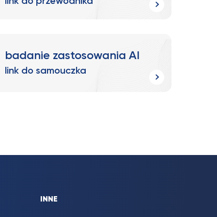
link do przewodnika
badanie zastosowania AI
link do samouczka
INNE