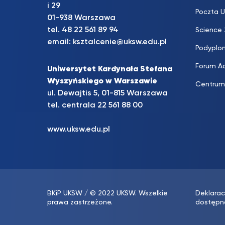
i 29
Poczta 
01-938 Warszawa
tel.
48 22 561 89 94
Science 
email:
ksztalcenie@uksw.edu.pl
Podypl
Forum Ad
Uniwersytet Kardynała Stefana
Wyszyńskiego w Warszawie
Centrum
ul. Dewajtis 5, 01-815 Warszawa
tel. centrala
22 561 88 00
www.uksw.edu.pl
BKiP UKSW
/ © 2022 UKSW. Wszelkie
Deklarac
prawa zastrzeżone.
dostępn