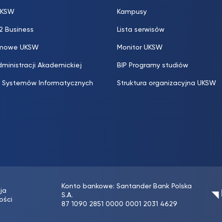
UKSW
Kampusy
2 Business
Lista serwisów
omowe UKSW
Monitor UKSW
ministracji Akademickiej
BIP Programy studiów
 Systemów Informatycznych
Struktura organizacyjna UKSW
Konto bankowe: Santander Bank Polska
ja
S.A.
ości
87 1090 2851 0000 0001 2031 4629