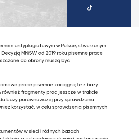
UKSW
TiktTok
temem antyplagiatowym w Polsce, stworzonym
o. Decyzją MNiSW od 2019 roku pisemne prace
opuszczone do obrony muszą być
lomowe prace pisemne zaciągnięte z bazy
 również fragmenty prac jeszcze w trakcie
 do bazy porównawczej przy sprawdzaniu
wnież korzystać, w celu sprawdzenia pisemnych
kumentów w sieci i różnych bazach