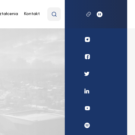
Wpisz
ztałcenia
Kontakt
wyszukiwaną
frazę
Profil
UKSW
Instagram
Profil
wydziału
medycznego
Profil
UKSW
UKSW
Facebook
Twitter
Profil
UKSW
Linkedin
UKSW
YouTube
UKSW
Spotify