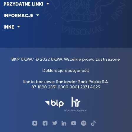
PRZYDATNE LINKI
INFORMACJE
INNE
BKiP UKSW
/ © 2022 UKSW. Wszelkie prawa zastrzeżone.
Deklaracja dostępności
Konto bankowe: Santander Bank Polska S.A.
87 1090 2851 0000 0001 2031 4629
Profil
Profil
Profil
Profil
UKSW
Profil
UKSW
UKSW
UKSW
UKSW
UKSW
YouTube
UKSW
TiktTok