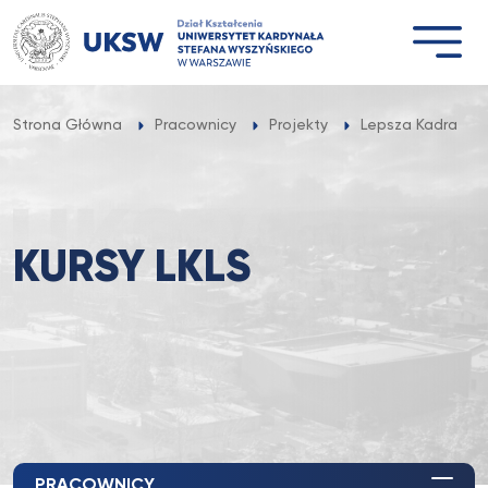
Przejdź
do
treści
Strona Główna
Pracownicy
Projekty
Lepsza Kadra = L
KURSY LKLS
PRACOWNICY