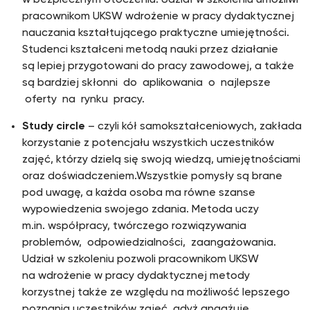
w bezpiecznym otoczeniu. Udział w szkoleniu umożliwi
pracownikom UKSW wdrożenie w pracy dydaktycznej
nauczania kształtującego praktyczne umiejętności.
Studenci kształceni metodą nauki przez działanie
są lepiej przygotowani do pracy zawodowej, a także
są bardziej skłonni do aplikowania o najlepsze
oferty na rynku pracy.
Study circle
– czyli kół samokształceniowych, zakłada
korzystanie z potencjału wszystkich uczestników
zajęć, którzy dzielą się swoją wiedzą, umiejętnościami
oraz doświadczeniem.Wszystkie pomysły są brane
pod uwagę, a każda osoba ma równe szanse
wypowiedzenia swojego zdania. Metoda uczy
m.in. współpracy, twórczego rozwiązywania
problemów, odpowiedzialności, zaangażowania.
Udział w szkoleniu pozwoli pracownikom UKSW
na wdrożenie w pracy dydaktycznej metody
korzystnej także ze względu na możliwość lepszego
poznania uczestników zajęć, gdyż angażuje