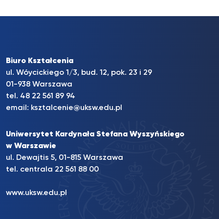
Biuro Kształcenia
ul. Wóycickiego 1/3, bud. 12, pok. 23 i 29
01-938 Warszawa
tel.
48 22 561 89 94
email:
ksztalcenie@uksw.edu.pl
Uniwersytet Kardynała Stefana Wyszyńskiego
w Warszawie
ul. Dewajtis 5, 01-815 Warszawa
tel. centrala
22 561 88 00
www.uksw.edu.pl